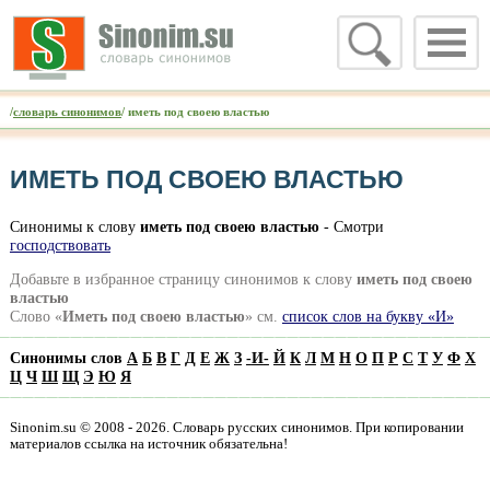
/
словарь синонимов
/ иметь под своею властью
ИМЕТЬ ПОД СВОЕЮ ВЛАСТЬЮ
Синонимы к слову
иметь под своею властью
- Смотри
господствовать
Добавьте в избранное страницу синонимов к слову
иметь под своею
властью
Слово «
Иметь под своею властью
» см.
список слов на букву «И»
Синонимы слов
А
Б
В
Г
Д
Е
Ж
З
-
И
-
Й
К
Л
М
Н
О
П
Р
С
Т
У
Ф
Х
Ц
Ч
Ш
Щ
Э
Ю
Я
Sinonim.su © 2008 - 2026. Словарь русских синонимов. При копировании
материалов ссылка на источник обязательна!