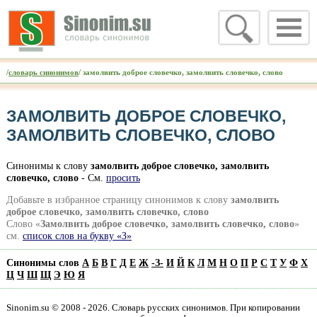
/
словарь синонимов
/ замолвить доброе словечко, замолвить словечко, слово
ЗАМОЛВИТЬ ДОБРОЕ СЛОВЕЧКО,
ЗАМОЛВИТЬ СЛОВЕЧКО, СЛОВО
Синонимы к слову
замолвить доброе словечко, замолвить
словечко, слово
- См.
просить
Добавьте в избранное страницу синонимов к слову
замолвить
доброе словечко, замолвить словечко, слово
Слово «
Замолвить доброе словечко, замолвить словечко, слово
»
см.
список слов на букву «З»
Синонимы слов
А
Б
В
Г
Д
Е
Ж
-
З
-
И
Й
К
Л
М
Н
О
П
Р
С
Т
У
Ф
Х
Ц
Ч
Ш
Щ
Э
Ю
Я
Sinonim.su © 2008 - 2026. Словарь русских синонимов. При копировании