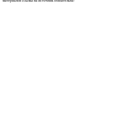
материалов ссылка на источник обязательна!