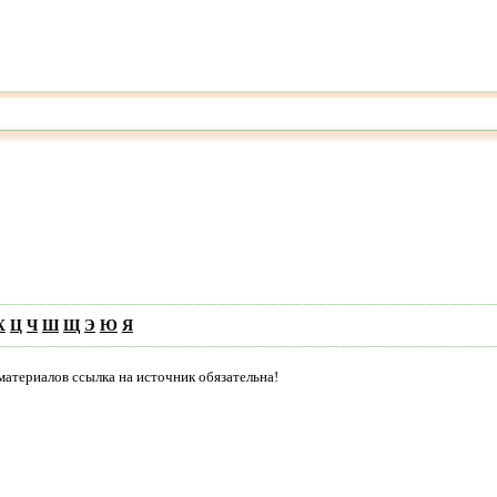
Х
Ц
Ч
Ш
Щ
Э
Ю
Я
материалов ссылка на источник обязательна!