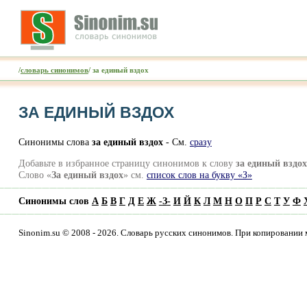
/
словарь синонимов
/ за единый вздох
ЗА ЕДИНЫЙ ВЗДОХ
Синонимы слова
за единый вздох
- См.
сразу
Добавьте в избранное страницу синонимов к слову
за единый вздох
Слово «
За единый вздох
» см.
список слов на букву «З»
Синонимы слов
А
Б
В
Г
Д
Е
Ж
-
З
-
И
Й
К
Л
М
Н
О
П
Р
С
Т
У
Ф
Sinonim.su © 2008 - 2026. Словарь русских синонимов. При копировании 