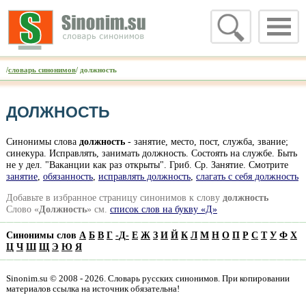
/
словарь синонимов
/ должность
ДОЛЖНОСТЬ
Синонимы слова
должность
- занятие, место, пост, служба, звание;
синекура. Исправлять, занимать должность. Состоять на службе. Быть
не у дел. "Ваканции как раз открыты". Гриб. Ср. Занятие. Смотрите
занятие
,
обязанность
,
исправлять должность
,
слагать с себя должность
Добавьте в избранное страницу синонимов к слову
должность
Слово «
Должность
» см.
список слов на букву «Д»
Синонимы слов
А
Б
В
Г
-
Д
-
Е
Ж
З
И
Й
К
Л
М
Н
О
П
Р
С
Т
У
Ф
Х
Ц
Ч
Ш
Щ
Э
Ю
Я
Sinonim.su © 2008 - 2026. Словарь русских синонимов. При копировании
материалов ссылка на источник обязательна!