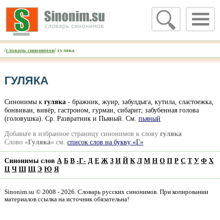
/
словарь синонимов
/ гуляка
ГУЛЯКА
Синонимы к
гуляка
- бражник, жуир, забулдыга, кутила, сластоежка,
бонвиван, вивёр, гастроном, гурман, сибарит; забубенная голова
(головушка). Ср. Развратник и Пьяный. См.
пьяный
Добавьте в избранное страницу синонимов к слову
гуляка
Слово «
Гуляка
» см.
список слов на букву «Г»
Синонимы слов
А
Б
В
-
Г
-
Д
Е
Ж
З
И
Й
К
Л
М
Н
О
П
Р
С
Т
У
Ф
Х
Ц
Ч
Ш
Щ
Э
Ю
Я
Sinonim.su © 2008 - 2026. Словарь русских синонимов. При копировании
материалов ссылка на источник обязательна!