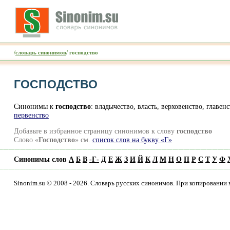
/
словарь синонимов
/ господство
ГОСПОДСТВО
Синонимы к
господство
: владычество, власть, верховенство, главе
первенство
Добавьте в избранное страницу синонимов к слову
господство
Слово «
Господство
» см.
список слов на букву «Г»
Синонимы слов
А
Б
В
-
Г
-
Д
Е
Ж
З
И
Й
К
Л
М
Н
О
П
Р
С
Т
У
Ф
Sinonim.su © 2008 - 2026. Словарь русских синонимов. При копировании 