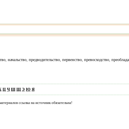
нство, начальство, предводительство, первенство, превосходство, преобла
Х
Ц
Ч
Ш
Щ
Э
Ю
Я
материалов ссылка на источник обязательна!