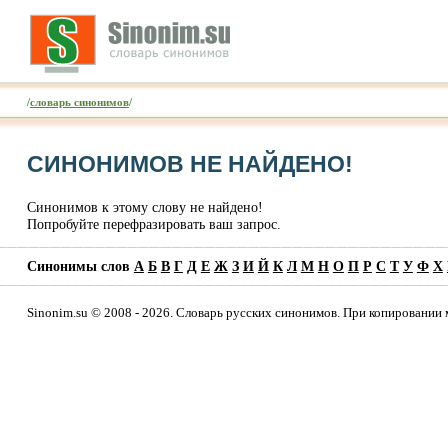
/
словарь синонимов
/
СИНОНИМОВ НЕ НАЙДЕНО!
Синонимов к этому слову не найдено!
Попробуйте перефразировать ваш запрос.
Синонимы слов
А
Б
В
Г
Д
Е
Ж
З
И
Й
К
Л
М
Н
О
П
Р
С
Т
У
Ф
Х
Sinonim.su © 2008 - 2026. Словарь русских синонимов. При копировании 