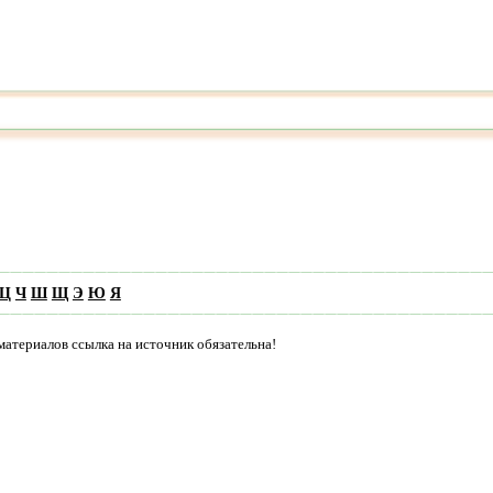
Ц
Ч
Ш
Щ
Э
Ю
Я
материалов ссылка на источник обязательна!