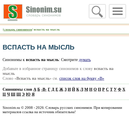
/
словарь синонимов
/ вспасть на мысль
ВСПАСТЬ НА МЫСЛЬ
Синонимы к
вспасть на мысль
: Смотрите
думать
Добавьте в избранное страницу синонимов к слову
вспасть на
мысль
Слово «
Вспасть на мысль
» см.
список слов на букву «В»
Синонимы слов
А
Б
-
В
-
Г
Д
Е
Ж
З
И
Й
К
Л
М
Н
О
П
Р
С
Т
У
Ф
Х
Ц
Ч
Ш
Щ
Э
Ю
Я
Sinonim.su © 2008 - 2026. Словарь русских синонимов. При копировании
материалов ссылка на источник обязательна!