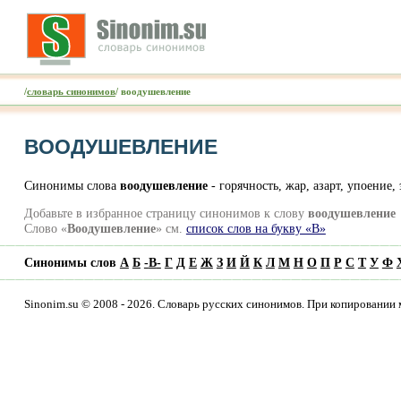
/
словарь синонимов
/ воодушевление
ВООДУШЕВЛЕНИЕ
Синонимы слова
воодушевление
- горячность, жар, азарт, упоение,
Добавьте в избранное страницу синонимов к слову
воодушевление
Слово «
Воодушевление
» см.
список слов на букву «В»
Синонимы слов
А
Б
-
В
-
Г
Д
Е
Ж
З
И
Й
К
Л
М
Н
О
П
Р
С
Т
У
Ф
Sinonim.su © 2008 - 2026. Словарь русских синонимов. При копировании 