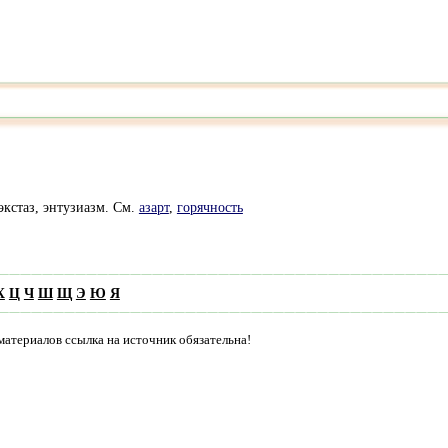
 экстаз, энтузиазм. См.
азарт
,
горячность
Х
Ц
Ч
Ш
Щ
Э
Ю
Я
материалов ссылка на источник обязательна!