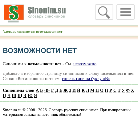
/
словарь синонимов
/ возможности нет
ВОЗМОЖНОСТИ НЕТ
Синонимы к
возможности нет
- См.
невозможно
Добавьте в избранное страницу синонимов к слову
возможности нет
Слово «
Возможности нет
» см.
список слов на букву «В»
Синонимы слов
А
Б
-
В
-
Г
Д
Е
Ж
З
И
Й
К
Л
М
Н
О
П
Р
С
Т
У
Ф
Х
Ц
Ч
Ш
Щ
Э
Ю
Я
Sinonim.su © 2008 - 2026. Словарь русских синонимов. При копировании
материалов ссылка на источник обязательна!