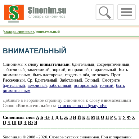
/
словарь синонимов
/ внимательный
ВНИМАТЕЛЬНЫЙ
Синонимы к слову
внимательный
: бдительный, сосредоточенный,
заботливый, заметливый, зоркий, исправный, старательный. Быть
внимательным, быть настороже, глядеть в оба, не зевать. Прот.
Рассеянный. Ср. Бдительный, Заботливый, Точный. Смотрите
бдительный
,
вежливый
,
заботливый
,
осторожный
,
точный
,
быть
внимательным
Добавьте в избранное страницу синонимов к слову
внимательный
Слово «
Внимательный
» см.
список слов на букву «В»
Синонимы слов
А
Б
-
В
-
Г
Д
Е
Ж
З
И
Й
К
Л
М
Н
О
П
Р
С
Т
У
Ф
Х
Ц
Ч
Ш
Щ
Э
Ю
Я
Sinonim.su © 2008 - 2026. Словарь русских синонимов. При копировании