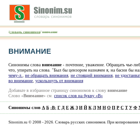
/
словарь синонимов
/ внимание
ВНИМАНИЕ
Синонимы слова
внимание
- почтение, уважение. Обращать чье-либо
что, упирать на слова. "Был бы цензором назначен я, на басни бы на
чему-л.
,
не обращать внимания
,
не стоящий внимания
,
не удостаива
во внимание
,
ускользнуть от внимания
Добавьте в избранное страницу синонимов к слову
внимание
Слово «
Внимание
» см.
список слов на букву «В»
Синонимы слов
А
Б
-
В
-
Г
Д
Е
Ж
З
И
Й
К
Л
М
Н
О
П
Р
С
Т
У
Ф
Sinonim.su © 2008 - 2026. Словарь русских синонимов. При копировании 