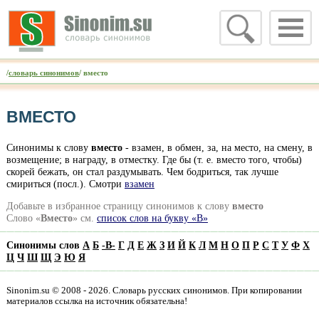
/
словарь синонимов
/ вместо
ВМЕСТО
Синонимы к слову
вместо
- взамен, в обмен, за, на место, на смену, в
возмещение; в награду, в отместку. Где бы (т. е. вместо того, чтобы)
скорей бежать, он стал раздумывать. Чем бодриться, так лучше
смириться (посл.). Смотри
взамен
Добавьте в избранное страницу синонимов к слову
вместо
Слово «
Вместо
» см.
список слов на букву «В»
Синонимы слов
А
Б
-
В
-
Г
Д
Е
Ж
З
И
Й
К
Л
М
Н
О
П
Р
С
Т
У
Ф
Х
Ц
Ч
Ш
Щ
Э
Ю
Я
Sinonim.su © 2008 - 2026. Словарь русских синонимов. При копировании
материалов ссылка на источник обязательна!