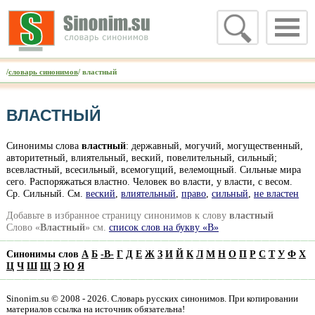
/
словарь синонимов
/ властный
ВЛАСТНЫЙ
Синонимы слова
властный
: державный, могучий, могущественный,
авторитетный, влиятельный, веский, повелительный, сильный;
всевластный, всесильный, всемогущий, велемощный. Сильные мира
сего. Распоряжаться властно. Человек во власти, у власти, с весом.
Ср. Сильный. См.
веский
,
влиятельный
,
право
,
сильный
,
не властен
Добавьте в избранное страницу синонимов к слову
властный
Слово «
Властный
» см.
список слов на букву «В»
Синонимы слов
А
Б
-
В
-
Г
Д
Е
Ж
З
И
Й
К
Л
М
Н
О
П
Р
С
Т
У
Ф
Х
Ц
Ч
Ш
Щ
Э
Ю
Я
Sinonim.su © 2008 - 2026. Словарь русских синонимов. При копировании
материалов ссылка на источник обязательна!