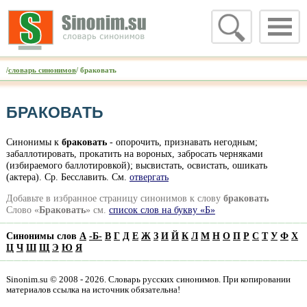
/
словарь синонимов
/ браковать
БРАКОВАТЬ
Синонимы к
браковать
- опорочить, признавать негодным;
забаллотировать, прокатить на вороных, забросать черняками
(избираемого баллотировкой); высвистать, освистать, ошикать
(актера). Ср. Бесславить. Cм.
отвергать
Добавьте в избранное страницу синонимов к слову
браковать
Слово «
Браковать
» см.
список слов на букву «Б»
Синонимы слов
А
-
Б
-
В
Г
Д
Е
Ж
З
И
Й
К
Л
М
Н
О
П
Р
С
Т
У
Ф
Х
Ц
Ч
Ш
Щ
Э
Ю
Я
Sinonim.su © 2008 - 2026. Словарь русских синонимов. При копировании
материалов ссылка на источник обязательна!