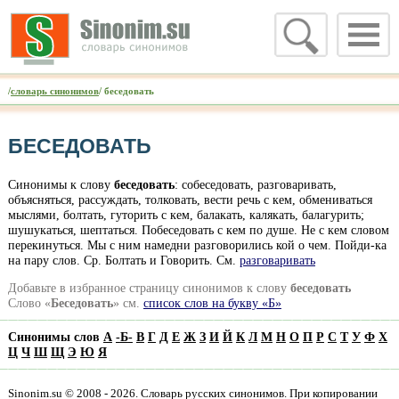
/
словарь синонимов
/ беседовать
БЕСЕДОВАТЬ
Синонимы к слову
беседовать
: собеседовать, разговаривать,
объясняться, рассуждать, толковать, вести речь с кем, обмениваться
мыслями, болтать, гуторить с кем, балакать, калякать, балагурить;
шушукаться, шептаться. Побеседовать с кем по душе. Не с кем словом
перекинуться. Мы с ним намедни разговорились кой о чем. Пойди-ка
на пару слов. Ср. Болтать и Говорить. Cм.
разговаривать
Добавьте в избранное страницу синонимов к слову
беседовать
Слово «
Беседовать
» см.
список слов на букву «Б»
Синонимы слов
А
-
Б
-
В
Г
Д
Е
Ж
З
И
Й
К
Л
М
Н
О
П
Р
С
Т
У
Ф
Х
Ц
Ч
Ш
Щ
Э
Ю
Я
Sinonim.su © 2008 - 2026. Словарь русских синонимов. При копировании