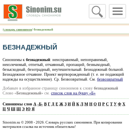
/
словарь синонимов
/ безнадежный
БЕЗНАДЕЖНЫЙ
Синонимы к
безнадежный
: неисправимый, непоправимый,
неизлечимый, отпетый, отчаянный, пропащий, безвыходный,
безысходный, безотрадный, неутешительный. Безнадежный больной.
Безнадежное отчаяние. Проект мертворожденный (т. е. не подающий
надежды на осуществление). Ср. Безвозвратный. Cм.
безвозвратный
Добавьте в избранное страницу синонимов к слову
безнадежный
Слово «
Безнадежный
» см.
список слов на букву «Б»
Синонимы слов
А
-
Б
-
В
Г
Д
Е
Ж
З
И
Й
К
Л
М
Н
О
П
Р
С
Т
У
Ф
Х
Ц
Ч
Ш
Щ
Э
Ю
Я
Sinonim.su © 2008 - 2026. Словарь русских синонимов. При копировании
материалов ссылка на источник обязательна!