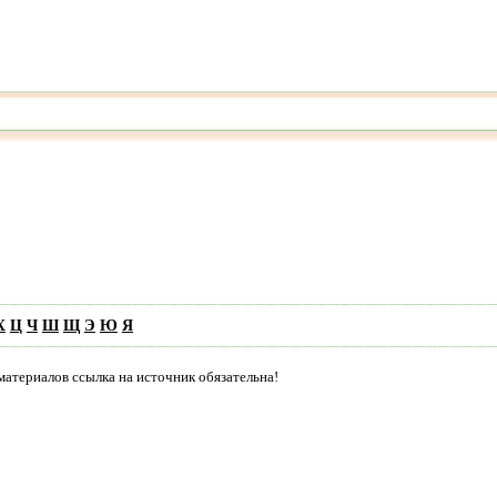
Х
Ц
Ч
Ш
Щ
Э
Ю
Я
материалов ссылка на источник обязательна!