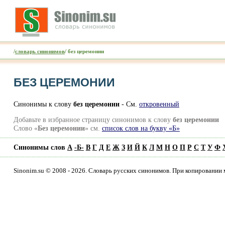
/
словарь синонимов
/ без церемонии
БЕЗ ЦЕРЕМОНИИ
Синонимы к слову
без церемонии
- Cм.
откровенный
Добавьте в избранное страницу синонимов к слову
без церемонии
Слово «
Без церемонии
» см.
список слов на букву «Б»
Синонимы слов
А
-
Б
-
В
Г
Д
Е
Ж
З
И
Й
К
Л
М
Н
О
П
Р
С
Т
У
Ф
Sinonim.su © 2008 - 2026. Словарь русских синонимов. При копировании 