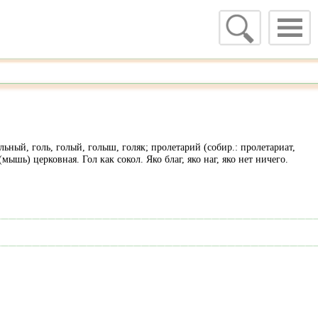
ный, голь, голый, голыш, голяк; пролетарий (собир.: пролетариат,
мышь) церковная. Гол как сокол. Яко благ, яко наг, яко нет ничего.