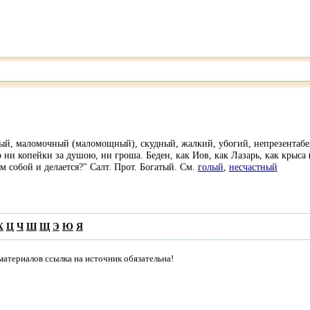
ый, маломочный (маломощный), скудный, жалкий, убогий, непрезентабель
о ни копейки за душою, ни гроша. Беден, как Иов, как Лазарь, как крыса (
м собой и делается?" Салт. Прот. Богатый. См.
голый
,
несчастный
Х
Ц
Ч
Ш
Щ
Э
Ю
Я
материалов ссылка на источник обязательна!