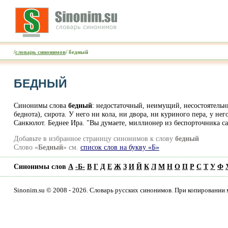
/
словарь синонимов
/ бедный
БЕДНЫЙ
Синонимы слова
бедный
: недостаточный, неимущий, несостоятельн
беднота), сирота. У него ни кола, ни двора, ни куриного пера, у нег
Санкюлот. Беднее Ира. "Вы думаете, миллионер из беспорточника са
Добавьте в избранное страницу синонимов к слову
бедный
Слово «
Бедный
» см.
список слов на букву «Б»
Синонимы слов
А
-
Б
-
В
Г
Д
Е
Ж
З
И
Й
К
Л
М
Н
О
П
Р
С
Т
У
Ф
Sinonim.su © 2008 - 2026. Словарь русских синонимов. При копировании 